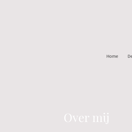
Home
D
Over mij