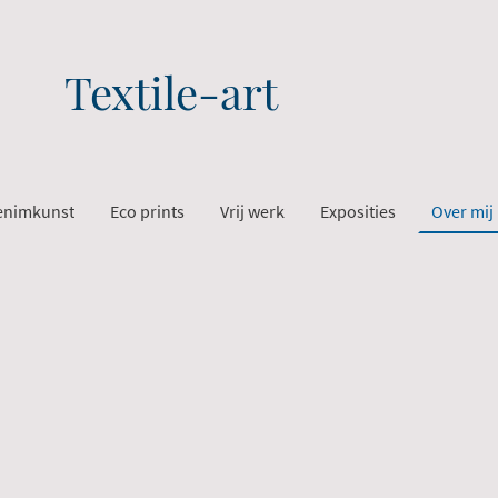
Textile-art
enimkunst
Eco prints
Vrij werk
Exposities
Over mij